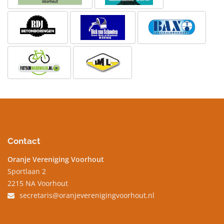
Contact
Oranje Vereniging Voorhout
Sportlaan 2
2215 NA Voorhout
secretaris@oranjeverenigingvoorhout.nl