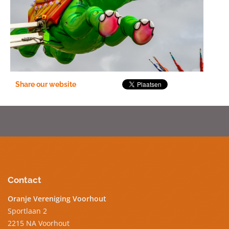
Share our website
Contact
Oranje Vereniging Voorhout
Sportlaan 2
2215 NA Voorhout