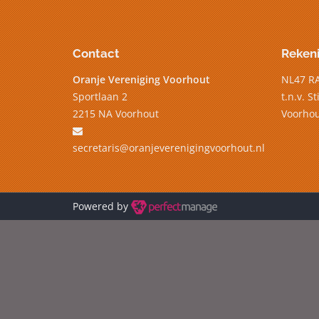
Contact
Reken
Oranje Vereniging Voorhout
NL47 R
Sportlaan 2
t.n.v. S
2215 NA Voorhout
Voorhou
secretaris@oranjeverenigingvoorhout.nl
Powered by