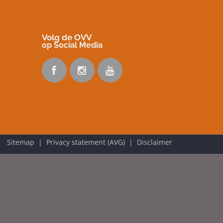
Volg de OVV
op Social Media
Sitemap |
Privacy statement (AVG)
| Disclaimer