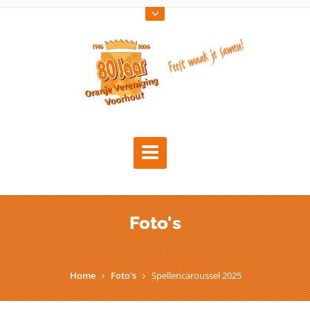
Foto's
Home
Foto's
Spellencaroussel 2025