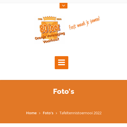
Foto's
Home
Foto's
Tafeltennistoernooi 2022