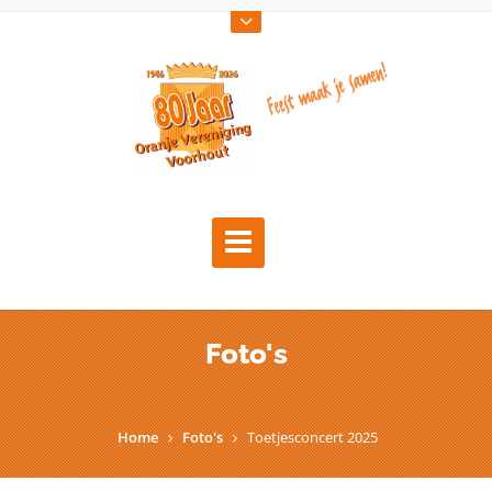
Foto's
Home
Foto's
Toetjesconcert 2025